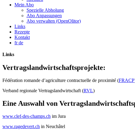
Mein Abo
Spezielle Abholung
Abo Anpassungen
Abo verwalten (OpenOlitor)
Links
Rezepte
Kontakt
fr
de
Links
Vertragslandwirtschaftsprojekte:
Fédération romande d’agriculture contractuelle de proximité (
FRACP
Verband regionale Vertragslandwirtschaft (
RVL
)
Eine Auswahl von Vertragslandwirtschafts
www.clef-des-champs.ch
im Jura
www.ragedevert.ch
in Neuchâtel