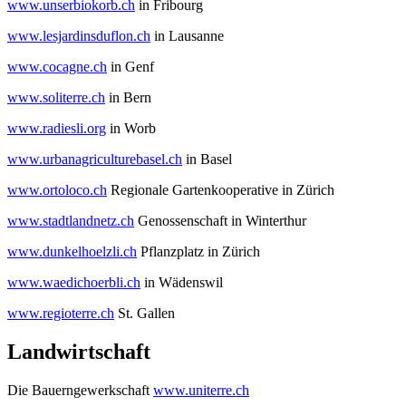
www.unserbiokorb.ch
in Fribourg
www.lesjardinsduflon.ch
in Lausanne
www.cocagne.ch
in Genf
www.soliterre.ch
in Bern
www.radiesli.org
in Worb
www.urbanagriculturebasel.ch
in Basel
www.ortoloco.ch
Regionale Gartenkooperative in Zürich
www.stadtlandnetz.ch
Genossenschaft in Winterthur
www.dunkelhoelzli.ch
Pflanzplatz in Zürich
www.waedichoerbli.ch
in Wädenswil
www.regioterre.ch
St. Gallen
Landwirtschaft
Die Bauerngewerkschaft
www.uniterre.ch