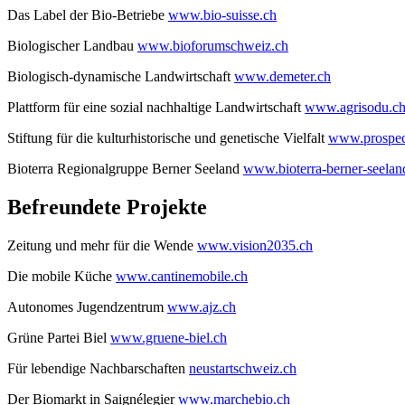
Das Label der Bio-Betriebe
www.bio-suisse.ch
Biologischer Landbau
www.bioforumschweiz.ch
Biologisch-dynamische Landwirtschaft
www.demeter.ch
Plattform für eine sozial nachhaltige Landwirtschaft
www.agrisodu.c
Stiftung für die kulturhistorische und genetische Vielfalt
www.prospec
Bioterra Regionalgruppe Berner Seeland
www.bioterra-berner-seelan
Befreundete Projekte
Zeitung und mehr für die Wende
www.vision2035.ch
Die mobile Küche
www.cantinemobile.ch
Autonomes Jugendzentrum
www.ajz.ch
Grüne Partei Biel
www.gruene-biel.ch
Für lebendige Nachbarschaften
neustartschweiz.ch
Der Biomarkt in Saignélegier
www.marchebio.ch