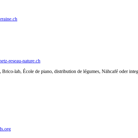
rraine.ch
etz-reseau-nature.ch
 Brico-lab, École de piano, distribution de légumes, Nähcafé oder inte
s.org