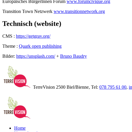
Europäisches BürgerInnen Forum
www.forumcivique.org
Transition Town Netzwerk
www.transitionnetwork.org
Technisch (website)
CMS :
https://getgrav.org/
Theme :
Quark open publishing
Bilder:
https://unsplash.com/
+
Bruno Baudry
TerreVision 2500 Biel/Bienne, Tel:
078 795 61 00
,
i
Home