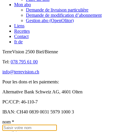
Mon abo
Demande de livraison particulière
Demande de modification d’abonnement
Gestion abo (OpenOlitor)
Liens
Recettes
Contact
fr
de
TerreVision 2500 Biel/Bienne
Tel:
078 795 61 00
info@terrevision.ch
Pour les dons et les paiements:
Alternative Bank Schweiz AG, 4601 Olten
PC/CCP: 46-110-7
IBAN: CH40 0839 0031 5979 1000 3
nom
*