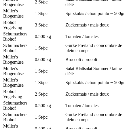
2 St/pc
Biogemüse
d'été
Müller's
1 St/pc
Spitzkabis / chou pointu ~ 500gr
Biogemüse
Biohof
3 St/pc
Zuckermais / mais doux
Vogelsang
Schumachers
0.500 kg
Tomaten / tomates
Biohof
Schumachers
Gurke Freiland / concombre de
1 St/pc
Biohof
plein champs
Müller's
0.600 kg
Broccoli / brocoli
Biogemüse
Müller's
Salat Blattsalat Sommer / laitue
1 St/pc
Biogemüse
d'été
Müller's
1 St/pc
Spitzkabis / chou pointu ~ 500gr
Biogemüse
Biohof
2 St/pc
Zuckermais / mais doux
Vogelsang
Schumachers
0.500 kg
Tomaten / tomates
Biohof
Schumachers
Gurke Freiland / concombre de
1 St/pc
Biohof
plein champs
Müller's
0.400 kg
Broccoli / brocoli