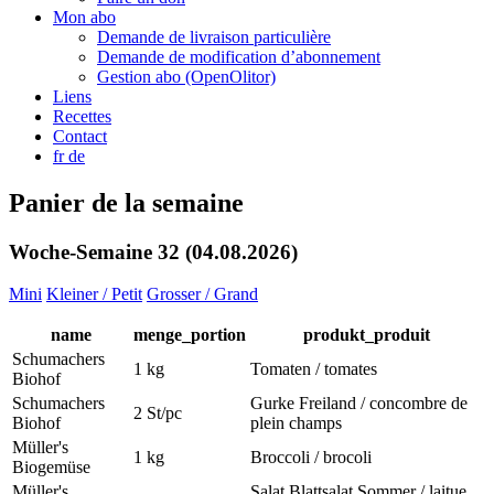
Mon abo
Demande de livraison particulière
Demande de modification d’abonnement
Gestion abo (OpenOlitor)
Liens
Recettes
Contact
fr
de
Panier de la semaine
Woche-Semaine 32 (04.08.2026)
Mini
Kleiner / Petit
Grosser / Grand
name
menge_portion
produkt_produit
Schumachers
1 kg
Tomaten / tomates
Biohof
Schumachers
Gurke Freiland / concombre de
2 St/pc
Biohof
plein champs
Müller's
1 kg
Broccoli / brocoli
Biogemüse
Müller's
Salat Blattsalat Sommer / laitue