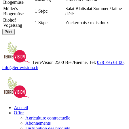
Biogemüse
Müller's
Salat Blattsalat Sommer / laitue
1 St/pc
Biogemüse
d'été
Biohof
1 St/pc
Zuckermais / mais doux
Vogelsang
Print
TerreVision 2500 Biel/Bienne, Tel:
078 795 61 00
,
info@terrevision.ch
Accueil
Offre
Agriculture contractuelle
Abonnements
Distribution des produits