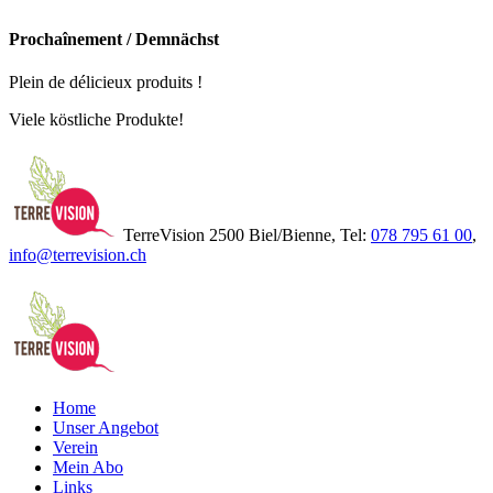
Prochaînement / Demnächst
Plein de délicieux produits !
Viele köstliche Produkte!
TerreVision 2500 Biel/Bienne, Tel:
078 795 61 00
,
info@terrevision.ch
Home
Unser Angebot
Verein
Mein Abo
Links