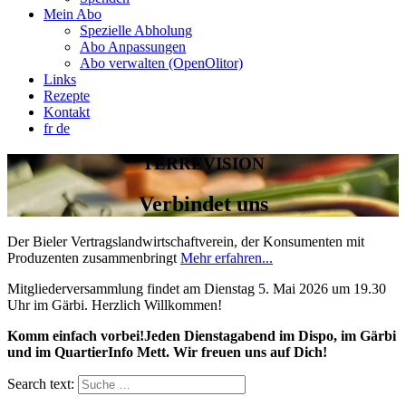
Mein Abo
Spezielle Abholung
Abo Anpassungen
Abo verwalten (OpenOlitor)
Links
Rezepte
Kontakt
fr
de
TERRE
VISION
Verbindet uns
Der Bieler Vertragslandwirtschaftverein, der Konsumenten mit
Produzenten zusammenbringt
Mehr erfahren...
Mitgliederversammlung findet am Dienstag 5. Mai 2026 um 19.30
Uhr im Gärbi. Herzlich Willkommen!
Komm einfach vorbei!Jeden Dienstagabend im Dispo, im Gärbi
und im QuartierInfo Mett. Wir freuen uns auf Dich!
Search text: